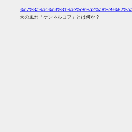
%e7%8a%ac%e3%81%ae%e9%a2%a8%e9%82%aa
犬の風邪「ケンネルコフ」とは何か？