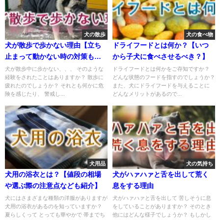
犬の散歩
犬の食べ物
犬が散歩で歩かない理由【立ち
ドライフードとは何か？【いつ
止まって動かない時の対策も解
から子犬に食べさせるべき？】
説】
犬が散歩中に歩かない、、、 そのような
ドライフードとは何かをご存知ですか？
経験をされたことはありますか？ 散歩に
どんな状態のフードを指すのでしょうか？
疲れたのでしょうか？ それとも何かに危
また、犬にドライフードを与えることに
険を感じたり、 警戒し...
どんなメリットがあるので...
犬用品
犬の気持ち
犬用の浴衣とは？【値段の相場
犬がハァハァと舌を出して荒く
や選ぶ際の注意点なども紹介】
息をする理由
犬にはさまざまな種類の洋服がありますが
犬がハァハァと舌を出して 苦しそうに息
犬用の浴衣があるのを知っていますか？
をしていることがありますか？ そのとき
夏らしくって とっても華やかで 帯までち
他にはどんな様子でしょうか？ もしかし