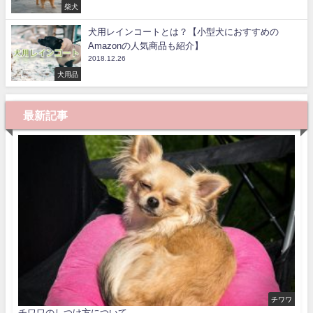
柴犬
犬用レインコートとは？【小型犬におすすめの
Amazonの人気商品も紹介】
2018.12.26
犬用品
最新記事
チワワ
チワワのしつけ方について