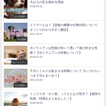
犬が人の足を舐める理由
2018.05.21
犬の気持ち
トリマーとは？【資格の概要や仕事内容について、
ざっくりわかりやすく解説】
2017.12.07
犬の資格
ポメラニアンは性格が良い？悪い？遊び好きな性
格？【ポメラニアンの性格について】
2018.07.02
ポメラニアン
子犬にミルクを飲ませる時期について【いつからい
つまで与えるべき？】
2021.04.03
犬の気持ち
ミックス犬「ポメ柴」ってどんな小型犬？【値段や
性格、特徴をまとめました！】
2018.06.03