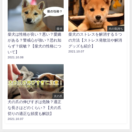
柴犬
犬の気持ち
柴犬は性格が良い？悪い？愛嬌
柴犬のストレスを解消する５つ
がある？警戒心が強い？恐れ知
の方法【ストレス発散法や解消
らず？鋭敏？【柴犬の性格につ
グッズも紹介】
いて】
2021.10.07
2021.10.08
犬の爪
犬の爪の伸びすぎは危険？適正
な長さはどのくらい？【犬の爪
切りの適正な頻度も解説】
2021.10.07