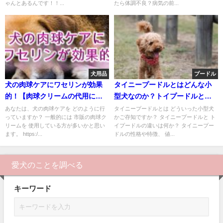
ゃんとあるんです！！...
たら体調不良？病気の前...
犬用品
プードル
犬の肉球ケアにワセリンが効果
タイニープードルとはどんな小
的！【肉球クリームの代用にぜ
型犬なのか？トイプードルとの
ひ。】
違いは？【特徴×性格×値段】
あなたは、犬の肉球ケアを どのように行
タイニープードルとは どういった小型犬
っていますか？ 一般的には 市販の肉球ク
かご存知ですか？ タイニープードルと ト
リームを 使用している方が多いかと思い
イプードルの違いは何か？ タイニープー
ます。 https:/...
ドルの性格や特徴、 値...
愛犬のことを調べる
キーワード