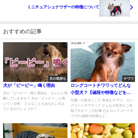
ミニチュアシュナウザーの特徴について
おすすめの記事
犬の気持ち
チワワ
犬が「ピーピー」鳴く理由
ロングコートチワワってどんな
小型犬？【値段や特徴などをま
犬が「ピーピー」鳴く理由を、ちゃんと理
解していますか？ 犬が「ピーピー」と鳴
とめました】
可愛い小型犬として 有名なチワワ。 ロン
いている時、 どんなことをあなたに伝え
グコートチワワって どんな小型犬かご存
ているのでしょうか？ ...
知ですか？ この記事では ロングコートチ
ワワの 値段や特徴など...