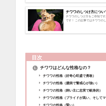
チワワのしつけ方につい
チワワのしつけ方をご存知ですか？ チワワは賢い犬なので きちんとしつけをすれば とてもお世話
です！ この記事ではチワワ
目次
チワワはどんな性格なの？
1.
チワワの性格（好奇心旺盛で勇敢）
チワワの性格（臆病で警戒心が強い）
チワワの性格（飼い主に忠実で献身的）
チワワの性格（プライドが高い、そしてマ
チワワの性格（賢い）