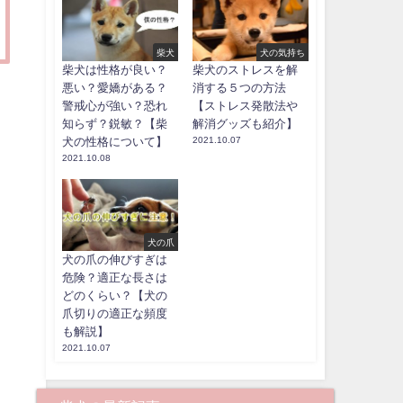
柴犬
犬の気持ち
柴犬は性格が良い？
柴犬のストレスを解
悪い？愛嬌がある？
消する５つの方法
警戒心が強い？恐れ
【ストレス発散法や
知らず？鋭敏？【柴
解消グッズも紹介】
犬の性格について】
2021.10.07
2021.10.08
犬の爪
犬の爪の伸びすぎは
危険？適正な長さは
どのくらい？【犬の
爪切りの適正な頻度
も解説】
2021.10.07