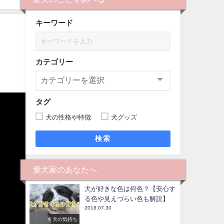
キーワード
カテゴリー
タグ
犬の性格や特徴
犬グッズ
検索
愛犬家のあなたへ
犬が好きな色は何色？【安心す
る色や見えづらい色も解説】
2018.07.30
犬の気持ち