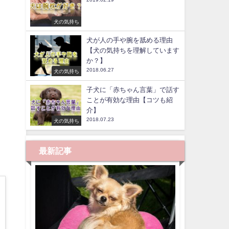
犬の気持ち
犬が人の手や腕を舐める理由
【犬の気持ちを理解しています
か？】
2018.06.27
犬の気持ち
子犬に「赤ちゃん言葉」で話す
ことが有効な理由【コツも紹
介】
2018.07.23
犬の気持ち
最新記事