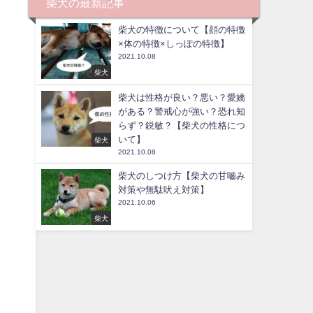
柴犬の最新記事
柴犬の特徴について【顔の特徴
×体の特徴×しっぽの特徴】
2021.10.08
柴犬
柴犬は性格が良い？悪い？愛嬌
がある？警戒心が強い？恐れ知
らず？鋭敏？【柴犬の性格につ
いて】
柴犬
2021.10.08
柴犬のしつけ方【柴犬の甘嚙み
対策や無駄吠え対策】
2021.10.06
柴犬