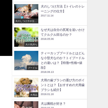
犬のしつけ方法【トイレのトレ
ーニングの仕方】
2017.11.14
犬のしつけ方や注意
点
なぜ犬は自分の尻尾を追いかけ
てクルクル回るのか？
2018.05.06
犬の気持ち
ティーカッププードルとはどん
な小型犬なのか？トイプードル
との違いは？【特徴×性格×値
段】
プードル
2018.06.13
犬用の歯ブラシの選び方のポイ
ントとは？【おすすめの犬用歯
ブラシも紹介】
2019.01.16
犬用品
犬は腕枕が好き？
2019.02.19