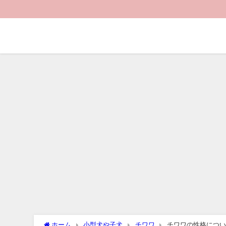
ホーム
小型犬や子犬
チワワ
チワワの性格につい