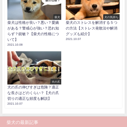
柴犬
犬の気持ち
柴犬は性格が良い？悪い？愛嬌
柴犬のストレスを解消する５つ
がある？警戒心が強い？恐れ知
の方法【ストレス発散法や解消
らず？鋭敏？【柴犬の性格につ
グッズも紹介】
いて】
2021.10.07
2021.10.08
犬の爪
犬の爪の伸びすぎは危険？適正
な長さはどのくらい？【犬の爪
切りの適正な頻度も解説】
2021.10.07
柴犬の最新記事