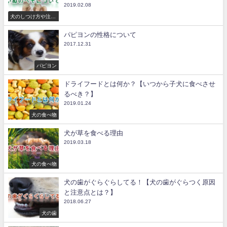
2019.02.08
犬のしつけ方や注意
点
パピヨンの性格について
2017.12.31
パピヨン
ドライフードとは何か？【いつから子犬に食べさせ
るべき？】
2019.01.24
犬の食べ物
犬が草を食べる理由
2019.03.18
犬の食べ物
犬の歯がぐらぐらしてる！【犬の歯がぐらつく原因
と注意点とは？】
2018.06.27
犬の歯