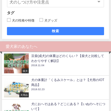
タグ
犬の性格や特徴
犬グッズ
検索
愛犬家のあなたへ
豆柴(成犬)の体重はどのくらい？【柴犬と比較して
わかりやすく解説】
2018.11.04
柴犬
犬の体重計「くるみスケール」とは？【犬用のIOT
商品】
2018.02.23
犬用品
犬におへそはある？どこにある？【いぬのへそにつ
いて】