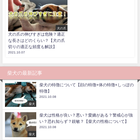
犬の爪
犬の爪の伸びすぎは危険？適正
な長さはどのくらい？【犬の爪
切りの適正な頻度も解説】
2021.10.07
柴犬の最新記事
柴犬の特徴について【顔の特徴×体の特徴×しっぽの
特徴】
2021.10.08
柴犬
柴犬は性格が良い？悪い？愛嬌がある？警戒心が強
い？恐れ知らず？鋭敏？【柴犬の性格について】
2021.10.08
柴犬