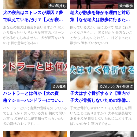
犬の気持ち
犬の散歩
犬の寝言はストレスが原因？夢
老犬が散歩を嫌がる理由と対応
で吠えているだけ？【犬が寝言
策【なぜ老犬は散歩に行きたが
で唸る＆吠える理由と対策】
らない？】
あなたの愛犬は寝言を言いますか？ 吠え
飼っている犬が、昔に比べて 散歩に行き
たり唸ったり いろいろな寝言のパターン
たくなさそう。。 老犬だから 仕方ないこ
があるかもしれません。 犬が寝言をいう
とかもしれないけれど。。 けどまったく
のは 何か意味があるの...
散歩へ 連れていかないの...
犬の資格
犬のしつけ方や注意点
ハンドラーとは何か【犬の資
子犬はすぐ骨折する？【室内で
格？ショーハンドラーについて
子犬が骨折しないための準備や
も解説】
注意点】
ハンドラーという言葉の意味を知っている
子犬は骨折しやすい？！ そんな話しを聞
でしょうか？ 知っている方も 初めて聞い
いたことはありますか？ 大事な成長期で
た方も 犬好きには是非知ってもらいたい
ある子犬が 骨折しないためにはどうすれ
犬の資格の１つです。...
ばいいのか？ 室内ででき...