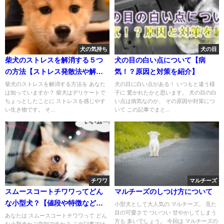
犬の気持ち
犬の目
柴犬のストレスを解消する５つ
犬の目の白い点について【病
の方法【ストレス発散法や解消
気！？原因と対策を紹介】
グッズも紹介】
柴犬のストレスを解消する方法を あなた
犬の目に白い点がある！ いつもと違う様
は知っていますか？ 柴犬はデリケートで
子に 驚かれたかと思います。 犬の目の白
ちょっとしたことに ストレスを感じやす
い点は病気なのか、 その原因や対策につ
い生き物です。 そ...
いて この記事でまと...
チワワ
マルチーズ
スムースコートチワワってどん
マルチーズのしつけ方について
な小型犬？【値段や特徴などを
小型犬として大人気の マルチーズ。 見た
目の可愛さで ついつい 甘やかしてしまう
まとめました！】
あなたは スムースコートチワワって どん
方も 多いでしょう。 今回は マルチーズの
な小型犬かご存知ですか？ この記事では