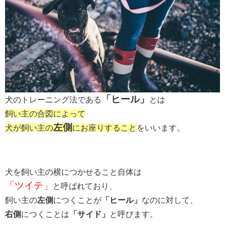
「ヒール」
犬のトレーニング法である
とは
飼い主の合図によって
左側
犬が飼い主の
にお座りすること
をいいます。
犬を飼い主の横につかせること自体は
「ツイテ」
と呼ばれており、
飼い主の
左側
につくことが
「ヒール」
なのに対して、
右側
につくことは
「サイド」
と呼びます。