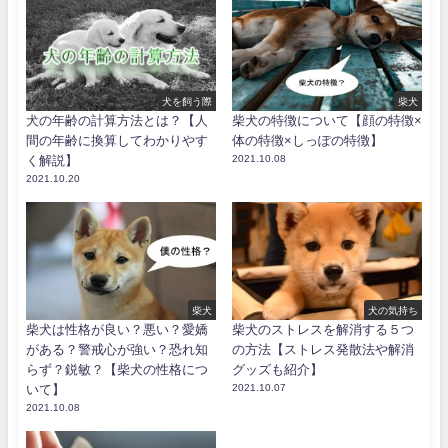
犬を飼う際
柴犬
犬の年齢の計算方法とは？【人
柴犬の特徴について【顔の特徴×
間の年齢に換算してわかりやす
体の特徴×しっぽの特徴】
く解説】
2021.10.08
2021.10.20
柴犬
犬の気持ち
柴犬は性格が良い？悪い？愛嬌
柴犬のストレスを解消する５つ
がある？警戒心が強い？恐れ知
の方法【ストレス発散法や解消
らず？鋭敏？【柴犬の性格につ
グッズも紹介】
いて】
2021.10.07
2021.10.08