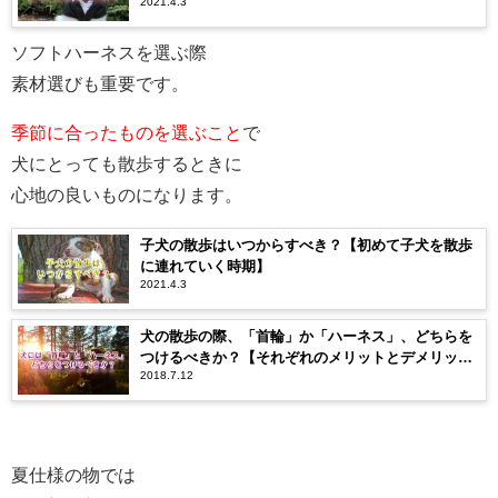
2021.4.3
ソフトハーネスを選ぶ際
素材選びも重要です。
季節に合ったものを選ぶこと
で
犬にとっても散歩するときに
心地の良いものになります。
子犬の散歩はいつからすべき？【初めて子犬を散歩
に連れていく時期】
2021.4.3
犬の散歩の際、「首輪」か「ハーネス」、どちらを
つけるべきか？【それぞれのメリットとデメリッ
2018.7.12
ト】
夏仕様の物では