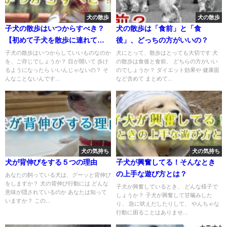
犬の散歩
犬の散歩
子犬の散歩はいつからすべき？
犬の散歩は「食前」と「食
【初めて子犬を散歩に連れてい
後」、どっちの方がいいの？
く時期】
子犬の散歩はいつからしていいものなのか
犬にとって、散歩はとっても大切です 犬
を、ご存じでしょうか？ 目が開いて 歩け
の散歩は食後と食前、 どちらの方がいい
るようになったら いいんじゃないの？ そ
のでしょうか？ ダイエット効果や 健康面
んなことないんです...
など含めて まとめて...
犬の気持ち
犬の気持ち
犬が背伸びをする５つの理由
子犬が興奮してる！そんなとき
の上手な遊び方とは？
あなたの飼っている犬は、グーッと背伸び
をしますか？ 犬の背伸び行動には どんな
子犬が興奮しているとき、 どんな様子で
意味が隠されているのか あなたは知って
しょうか？ 子犬が興奮して甘噛みした
いますか？ この...
り、 急に吠えだしたりして、 やんちゃな
行動に困ることはありませ...