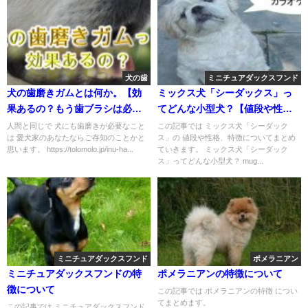
犬の歯
ミニチュアダックスフンド
犬の歯磨きガムとは何か。【効
ミックス犬「シーダックス」っ
果あるの？もう歯ブラシは必要
てどんな小型犬？【値段や性
ない!?】
格、特徴をまとめました！】
人間と同じで 犬にも歯磨きが必要なこと
この記事では ミックス犬「シーダック
は 愛犬家のあなたならご存知のことかと
ス」の 値段や性格、特徴についてまとめ
思います。 https://tolomolo.jp/inu-ha...
ていきます。 ミックス犬「シーダック
ス」ってどんな小型犬？ mug...
ミニチュアダックスフンド
ポメラニアン
ミニチュアダックスフンドの特
ポメラニアンの特徴について
徴について
この記事では ポメラニアンの特徴 につい
てまとめます。
この記事では ミニチュアダックスフンド