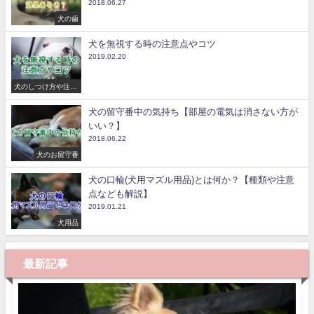
2018.06.27
犬の歯
犬を無視する時の注意点やコツ
2019.02.20
犬のしつけ方や注意
点
犬の留守番中の気持ち【部屋の電気は消さない方が
いい？】
2018.06.22
犬のお留守番
犬の口輪(犬用マズル用品)とは何か？【種類や注意
点なども解説】
2019.01.21
犬用品
最新記事