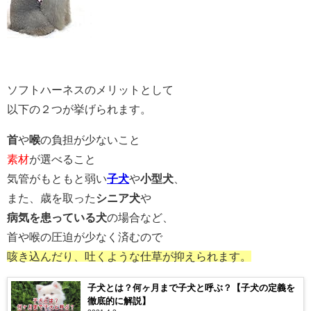
ソフトハーネスのメリットとして
以下の２つが挙げられます。
首
や
喉
の負担が少ないこと
素材
が選べること
気管がもともと弱い
子犬
や
小型犬
、
また、歳を取った
シニア犬
や
病気を患っている犬
の場合など、
首や喉の圧迫が少なく済むので
咳き込んだり、
吐くような仕草が抑えられます。
子犬とは？何ヶ月まで子犬と呼ぶ？【子犬の定義を
徹底的に解説】