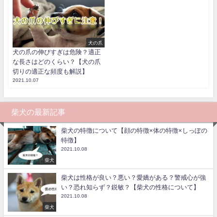
犬の爪
犬の爪の伸びすぎは危険？適正
な長さはどのくらい？【犬の爪
切りの適正な頻度も解説】
2021.10.07
柴犬の最新記事
柴犬の特徴について【顔の特徴×体の特徴×しっぽの
特徴】
2021.10.08
柴犬
柴犬は性格が良い？悪い？愛嬌がある？警戒心が強
い？恐れ知らず？鋭敏？【柴犬の性格について】
2021.10.08
柴犬