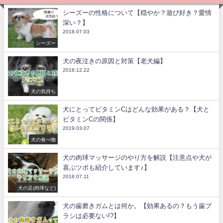
シーズーの性格について【穏やか？遊び好き？愛情
深い？】
2018.07.03
シーズー
犬の夜泣きの原因と対策【老犬編】
2018.12.22
犬の気持ち
犬にとってビタミンCはどんな効果がある？【犬と
ビタミンCの関係】
2019.03.07
犬の食べ物
犬の肉球マッサージのやり方を解説【注意点や犬が
喜ぶツボも紹介しています♪】
2018.07.11
犬の足(肉球など)
犬の歯磨きガムとは何か。【効果あるの？もう歯ブ
ラシは必要ない!?】