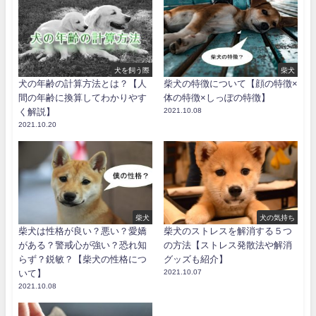
犬を飼う際
柴犬
犬の年齢の計算方法とは？【人
柴犬の特徴について【顔の特徴×
間の年齢に換算してわかりやす
体の特徴×しっぽの特徴】
く解説】
2021.10.08
2021.10.20
柴犬
犬の気持ち
柴犬は性格が良い？悪い？愛嬌
柴犬のストレスを解消する５つ
がある？警戒心が強い？恐れ知
の方法【ストレス発散法や解消
らず？鋭敏？【柴犬の性格につ
グッズも紹介】
いて】
2021.10.07
2021.10.08