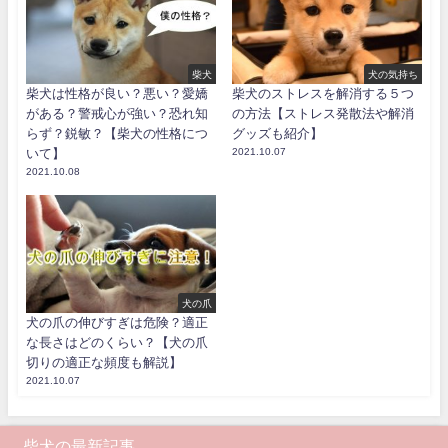
柴犬
犬の気持ち
柴犬は性格が良い？悪い？愛嬌
柴犬のストレスを解消する５つ
がある？警戒心が強い？恐れ知
の方法【ストレス発散法や解消
らず？鋭敏？【柴犬の性格につ
グッズも紹介】
いて】
2021.10.07
2021.10.08
犬の爪
犬の爪の伸びすぎは危険？適正
な長さはどのくらい？【犬の爪
切りの適正な頻度も解説】
2021.10.07
柴犬の最新記事