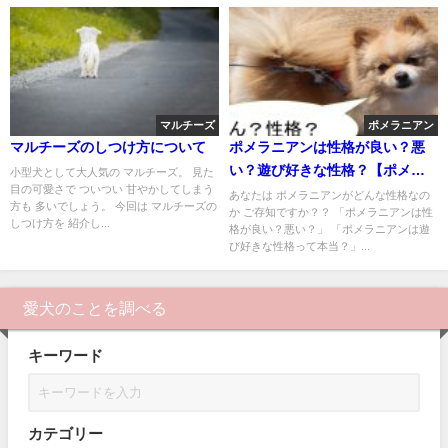
マルチーズ
ポメラニアン
マルチーズのしつけ方について
ポメラニアンは性格が良い？悪
い？遊び好きな性格？【ポメラ
小型犬として大人気の マルチーズ。 見た
目の可愛さで ついつい 甘やかしてしまう
ニアンの性格について】
あなたは ポメラニアンがどんな性格なの
方も 多いでしょう。 今回は マルチーズの
か ご存知ですか？？ 「ポメラニアンは性
しつけ方を 紹介し...
格が良い？悪い？」 「ポメラニアンは遊
び好きな性格って本当？」...
愛犬のことを調べる
キーワード
カテゴリー