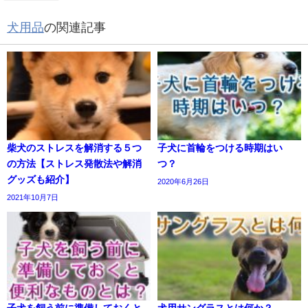
犬用品
の関連記事
柴犬のストレスを解消する５つ
子犬に首輪をつける時期はい
の方法【ストレス発散法や解消
つ？
グッズも紹介】
2020年6月26日
2021年10月7日
子犬を飼う前に準備しておくと
犬用サングラスとは何か？