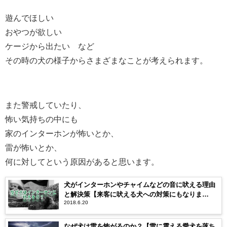
遊んでほしい
おやつが欲しい
ケージから出たい など
その時の犬の様子からさまざまなことが考えられます。
また警戒していたり、
怖い気持ちの中にも
家のインターホンが怖いとか、
雷が怖いとか、
何に対してという原因があると思います。
犬がインターホンやチャイムなどの音に吠える理由
と解決策【来客に吠える犬への対策にもなりま
2018.6.20
す。】
なぜ犬は雷を怖がるのか？【雷に震える愛犬を落ち