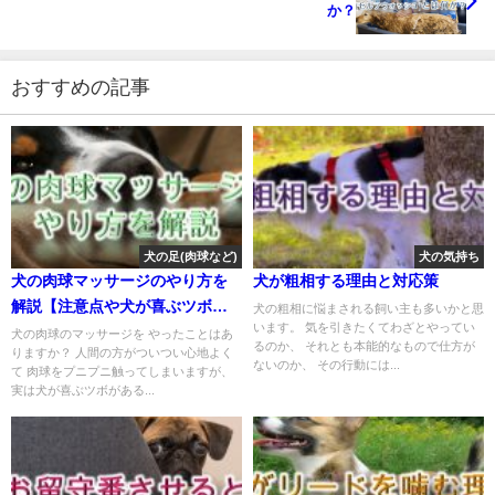
か？
おすすめの記事
犬の足(肉球など)
犬の気持ち
犬の肉球マッサージのやり方を
犬が粗相する理由と対応策
解説【注意点や犬が喜ぶツボも
犬の粗相に悩まされる飼い主も多いかと思
います。 気を引きたくてわざとやってい
紹介しています♪】
犬の肉球のマッサージを やったことはあ
るのか、 それとも本能的なもので仕方が
りますか？ 人間の方がついつい心地よく
ないのか、 その行動には...
て 肉球をプニプニ触ってしまいますが、
実は犬が喜ぶツボがある...