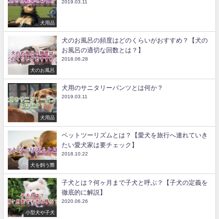
2019.03.11
犬用品
犬のお風呂の頻度はどのくらいがおすすめ？【犬の
お風呂の適切な回数とは？】
2018.06.28
犬のお風呂
犬用のサニタリーパンツとは何か？
2019.03.11
犬用品
ペットツーリズムとは？【愛犬を旅行へ連れていき
たい愛犬家は要チェック】
2018.10.22
犬を飼う際
子犬とは？何ヶ月まで子犬と呼ぶ？【子犬の定義を
徹底的に解説】
2020.06.26
小型犬や子犬