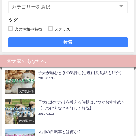
タグ
犬の性格や特徴
犬グッズ
検索
愛犬家のあなたへ
子犬が噛むときの気持ち(心理)【対処法も紹介】
2018.07.30
犬の気持ち
子犬におすわりを教える時期はいつがおすすめ？
【しつけ方なども詳しく解説】
2019.02.15
犬の気持ち
犬用の自転車とは何か？