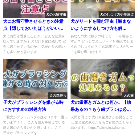
犬のお留守番
犬のしつけ方や注意点
犬にお留守番させるときの注意
犬がリードを噛む理由【噛まな
点【隠しておいたほうがいい物
いようにするしつけ方も解
など】
説！】
犬にお留守番させるとき、 どんな注意を
あなたの犬は散歩の時に リードを噛みま
払っていますか？ 犬だけを家に残して 安
すか？ どうして犬はリードを 噛んでしま
全に過ごせているのか、 気がかりの飼い
うのでしょうか？ この記事では 犬がリー
主も多いかと思います。...
ドを噛む理由だけで...
犬の気持ち
犬の歯
子犬がブラッシングを嫌がる時
犬の歯磨きガムとは何か。【効
におすすめの対処方法
果あるの？もう歯ブラシは必要
ない!?】
「愛犬がブラッシングを嫌がります！困っ
人間と同じで 犬にも歯磨きが必要なこと
ています！！」 こんな悩みを抱えている
は 愛犬家のあなたならご存知のことかと
愛犬家の方も多いかと思います。 さて、
思います。 https://tolomolo.jp/inu-ha...
子犬がブラッシングを...