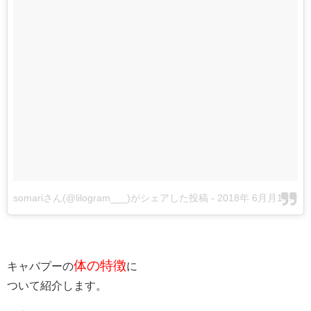
somariさん(@lilogram___)がシェアした投稿
-
2018年 6月月1日午前3時38分PDT
体の特徴
キャバプーの
に
ついて紹介します。