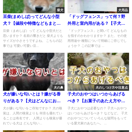
柴犬
犬用品
豆柴(まめしば)ってどんな小型
「ドッグフェンス」って何？野
犬？【値段や特徴などもまとめ
外用と室内用がある？【子犬に
ました】
おすすめのAmazonの人気商品も
豆柴（まめしば）って どんな小型犬だと
「ドッグフェンス」と聞いて どんなもの
思いますか？ 名前の響きだと 柴犬よりも
を指すのかわかりますか？ また、その使
紹介】
サイズが小さそうですよね。 こちらの記
用用途や 種類について明確にご存じでし
事では 可愛い可愛い豆...
ょうか？ この記事では ...
犬の鼻
犬のしつけ方や注意点
犬が嫌いな匂いとは？嫌がる香
子犬のおやつはいつからあげる
りがある？【犬はどんなにおい
べき？【お菓子のあたえ方や選
が苦手なのか。】
び方も紹介】
犬が嫌いな匂いをご存知ですか？ 犬の嗅
子犬におやつは必要なの？ 子犬へおやつ
覚は、人間の嗅覚よりも 何倍も優れてい
はいつからあげるべき？ などなど。 子犬
ることは有名です。 人間よりも嗅覚が優
のおやつについて いろんな疑問をもって
れている犬は どんな匂い...
いる愛犬家のあなたへ。 ...