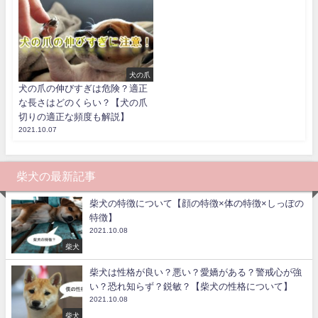
犬の爪
犬の爪の伸びすぎは危険？適正
な長さはどのくらい？【犬の爪
切りの適正な頻度も解説】
2021.10.07
柴犬の最新記事
柴犬の特徴について【顔の特徴×体の特徴×しっぽの
特徴】
2021.10.08
柴犬
柴犬は性格が良い？悪い？愛嬌がある？警戒心が強
い？恐れ知らず？鋭敏？【柴犬の性格について】
2021.10.08
柴犬