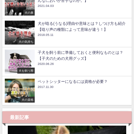
んなにおいが苦手なのか。】
2021.04.03
犬の鼻
犬が唸る(うなる)理由や意味とは？しつけ方も紹介
【唸り声の種類によって意味が違う！】
2018.05.11
犬の気持ち
子犬を飼う前に準備しておくと便利なものとは？
【子犬のための犬用グッズ】
2020.06.26
犬を飼う際
ペットシッターになるには資格が必要？
2017.11.30
犬の資格
最新記事