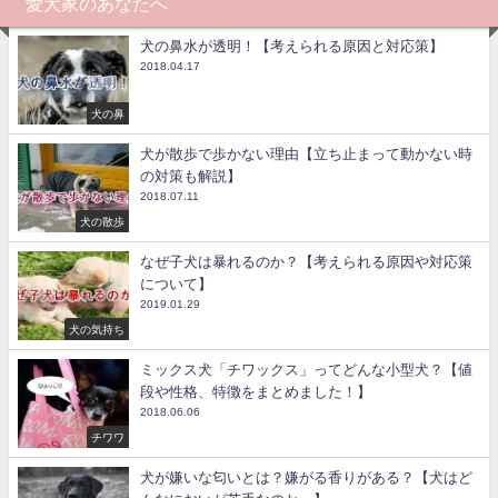
愛犬家のあなたへ
犬の鼻水が透明！【考えられる原因と対応策】
2018.04.17
犬の鼻
犬が散歩で歩かない理由【立ち止まって動かない時
の対策も解説】
2018.07.11
犬の散歩
なぜ子犬は暴れるのか？【考えられる原因や対応策
について】
2019.01.29
犬の気持ち
ミックス犬「チワックス」ってどんな小型犬？【値
段や性格、特徴をまとめました！】
2018.06.06
チワワ
犬が嫌いな匂いとは？嫌がる香りがある？【犬はど