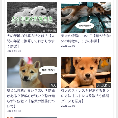
犬を飼う際
柴犬
犬の年齢の計算方法とは？【人
柴犬の特徴について【顔の特徴×
間の年齢に換算してわかりやす
体の特徴×しっぽの特徴】
く解説】
2021.10.08
2021.10.20
柴犬
犬の気持ち
柴犬は性格が良い？悪い？愛嬌
柴犬のストレスを解消する５つ
がある？警戒心が強い？恐れ知
の方法【ストレス発散法や解消
らず？鋭敏？【柴犬の性格につ
グッズも紹介】
いて】
2021.10.07
2021.10.08