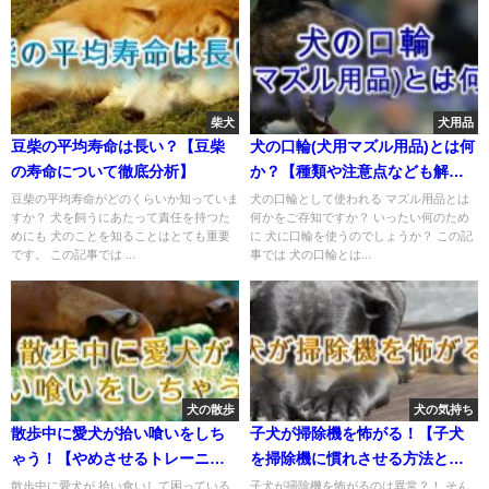
柴犬
犬用品
豆柴の平均寿命は長い？【豆柴
犬の口輪(犬用マズル用品)とは何
の寿命について徹底分析】
か？【種類や注意点なども解
説】
豆柴の平均寿命がどのくらいか知っていま
犬の口輪として使われる マズル用品とは
すか？ 犬を飼うにあたって責任を持つた
何かをご存知ですか？ いったい何のため
めにも 犬のことを知ることはとても重要
に 犬に口輪を使うのでしょうか？ この記
です。 この記事では ...
事では 犬の口輪とは...
犬の散歩
犬の気持ち
散歩中に愛犬が拾い喰いをしち
子犬が掃除機を怖がる！【子犬
ゃう！【やめさせるトレーニン
を掃除機に慣れさせる方法と
グ方法】
は？】
散歩中に愛犬が 拾い食いして困っている
子犬が掃除機を怖がるのは異常？！ そん