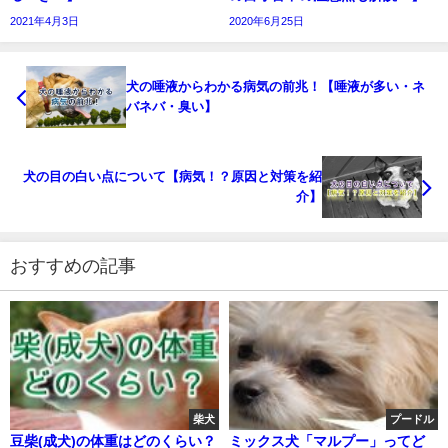
2021年4月3日
2020年6月25日
犬の唾液からわかる病気の前兆！【唾液が多い・ネ
バネバ・臭い】
犬の目の白い点について【病気！？原因と対策を紹
介】
おすすめの記事
柴犬
プードル
豆柴(成犬)の体重はどのくらい？
ミックス犬「マルプー」ってど