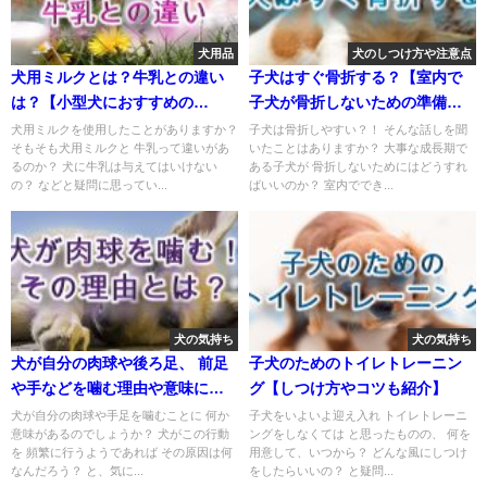
犬用品
犬のしつけ方や注意点
犬用ミルクとは？牛乳との違い
子犬はすぐ骨折する？【室内で
は？【小型犬におすすめの
子犬が骨折しないための準備や
Amazon人気商品も紹介】
注意点】
犬用ミルクを使用したことがありますか？
子犬は骨折しやすい？！ そんな話しを聞
そもそも犬用ミルクと 牛乳って違いがあ
いたことはありますか？ 大事な成長期で
るのか？ 犬に牛乳は与えてはいけない
ある子犬が 骨折しないためにはどうすれ
の？ などと疑問に思ってい...
ばいいのか？ 室内ででき...
犬の気持ち
犬の気持ち
犬が自分の肉球や後ろ足、 前足
子犬のためのトイレトレーニン
や手などを噛む理由や意味につ
グ【しつけ方やコツも紹介】
いて。
犬が自分の肉球や手足を噛むことに 何か
子犬をいよいよ迎え入れ トイレトレーニ
意味があるのでしょうか？ 犬がこの行動
ングをしなくては と思ったものの、 何を
を 頻繁に行うようであれば その原因は何
用意して、いつから？ どんな風にしつけ
なんだろう？ と、気に...
をしたらいいの？ と疑問...