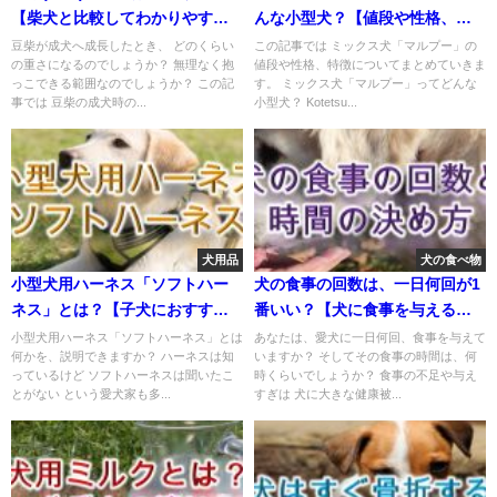
【柴犬と比較してわかりやすく
んな小型犬？【値段や性格、特
解説】
徴をまとめました！】
豆柴が成犬へ成長したとき、 どのくらい
この記事では ミックス犬「マルプー」の
の重さになるのでしょうか？ 無理なく抱
値段や性格、特徴についてまとめていきま
っこできる範囲なのでしょうか？ この記
す。 ミックス犬「マルプー」ってどんな
事では 豆柴の成犬時の...
小型犬？ Kotetsu...
犬用品
犬の食べ物
小型犬用ハーネス「ソフトハー
犬の食事の回数は、一日何回が1
ネス」とは？【子犬におすすめ
番いい？【犬に食事を与える時
のAmazonの人気商品も紹介】
間の決め方も解説】
小型犬用ハーネス「ソフトハーネス」とは
あなたは、愛犬に一日何回、食事を与えて
何かを、説明できますか？ ハーネスは知
いますか？ そしてその食事の時間は、何
っているけど ソフトハーネスは聞いたこ
時くらいでしょうか？ 食事の不足や与え
とがない という愛犬家も多...
すぎは 犬に大きな健康被...