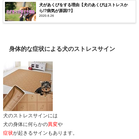
犬があくびをする理由【犬のあくびはストレスか
ら!?病気が原因!?】
2020.6.26
身体的な症状による犬のストレスサイン
犬のストレスサインには
犬の身体に何らかの
異変
や
症状
が起きるサインもあります。