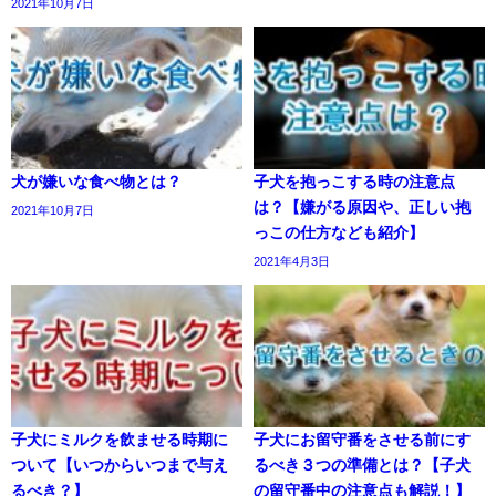
2021年10月7日
犬が嫌いな食べ物とは？
子犬を抱っこする時の注意点
は？【嫌がる原因や、正しい抱
2021年10月7日
っこの仕方なども紹介】
2021年4月3日
子犬にミルクを飲ませる時期に
子犬にお留守番をさせる前にす
ついて【いつからいつまで与え
るべき３つの準備とは？【子犬
るべき？】
の留守番中の注意点も解説！】