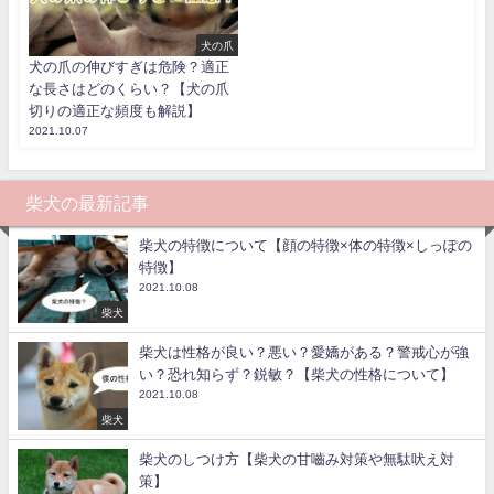
犬の爪
犬の爪の伸びすぎは危険？適正
な長さはどのくらい？【犬の爪
切りの適正な頻度も解説】
2021.10.07
柴犬の最新記事
柴犬の特徴について【顔の特徴×体の特徴×しっぽの
特徴】
2021.10.08
柴犬
柴犬は性格が良い？悪い？愛嬌がある？警戒心が強
い？恐れ知らず？鋭敏？【柴犬の性格について】
2021.10.08
柴犬
柴犬のしつけ方【柴犬の甘嚙み対策や無駄吠え対
策】