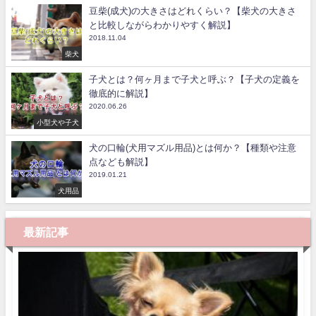
豆柴(成犬)の大きさはどれくらい？【柴犬の大きさ
と比較しながらわかりやすく解説】
2018.11.04
柴犬
子犬とは？何ヶ月まで子犬と呼ぶ？【子犬の定義を
徹底的に解説】
2020.06.26
小型犬や子犬
犬の口輪(犬用マズル用品)とは何か？【種類や注意
点なども解説】
2019.01.21
犬用品
最新記事