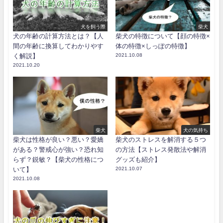
犬を飼う際
柴犬
犬の年齢の計算方法とは？【人
柴犬の特徴について【顔の特徴×
間の年齢に換算してわかりやす
体の特徴×しっぽの特徴】
く解説】
2021.10.08
2021.10.20
柴犬
犬の気持ち
柴犬は性格が良い？悪い？愛嬌
柴犬のストレスを解消する５つ
がある？警戒心が強い？恐れ知
の方法【ストレス発散法や解消
らず？鋭敏？【柴犬の性格につ
グッズも紹介】
いて】
2021.10.07
2021.10.08