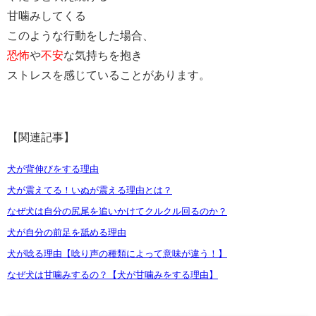
甘噛みしてくる
このような行動をした場合、
恐怖
や
不安
な気持ちを抱き
ストレスを感じていることがあります。
【関連記事】
犬が背伸びをする理由
犬が震えてる！いぬが震える理由とは？
なぜ犬は自分の尻尾を追いかけてクルクル回るのか？
犬が自分の前足を舐める理由
犬が唸る理由【唸り声の種類によって意味が違う！】
なぜ犬は甘噛みするの？【犬が甘噛みをする理由】