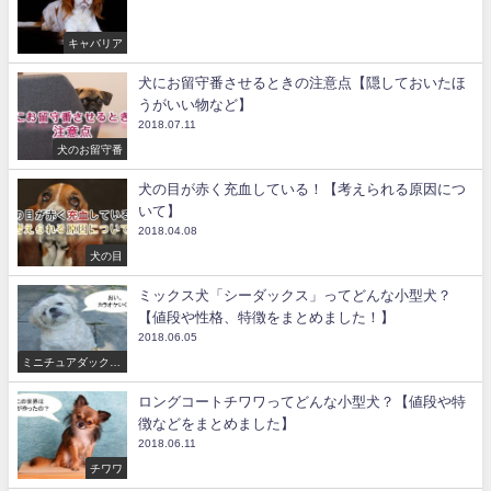
キャバリア
犬にお留守番させるときの注意点【隠しておいたほ
うがいい物など】
2018.07.11
犬のお留守番
犬の目が赤く充血している！【考えられる原因につ
いて】
2018.04.08
犬の目
ミックス犬「シーダックス」ってどんな小型犬？
【値段や性格、特徴をまとめました！】
2018.06.05
ミニチュアダックス
フンド
ロングコートチワワってどんな小型犬？【値段や特
徴などをまとめました】
2018.06.11
チワワ